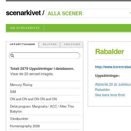
scenarkivet
/
OM SCENARKIVET
Rabalder
http://www.korenrabal
Totalt 2879 Uppsättningar i databasen.
Visar de 20 senast inlagda.
Uppsättningar:
Atalante 20 år Jubileu
Mercury Rising
Rabalder
StM
Ska bara leva först
ON and ON and ON ON and ON
Delat program: Marginalia / ACC / After This
Babylon
Vändpunkter
Humanography 2026