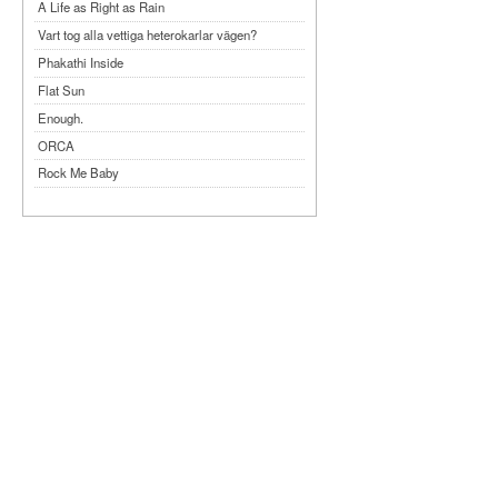
A Life as Right as Rain
Vart tog alla vettiga heterokarlar vägen?
Phakathi Inside
Flat Sun
Enough.
ORCA
Rock Me Baby
Reflecting Taiwan
Bennardo-Larson Duo: Feldman: For John
Cage
Experimentations 2.0: Me When I Listen
Art of Spectra Evenings 2026
Seasons
Sirénfestivalen 2026
parasight