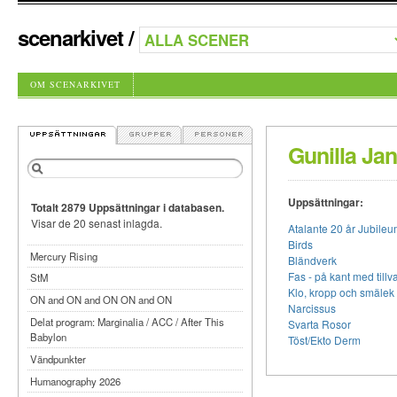
scenarkivet
/
OM SCENARKIVET
Gunilla Ja
Uppsättningar:
Totalt 2879 Uppsättningar i databasen.
Visar de 20 senast inlagda.
Atalante 20 år Jubileu
Birds
Mercury Rising
Bländverk
Fas - på kant med tillv
StM
Klo, kropp och smälek
ON and ON and ON ON and ON
Narcissus
Delat program: Marginalia / ACC / After This
Svarta Rosor
Babylon
Töst/Ekto Derm
Vändpunkter
Humanography 2026