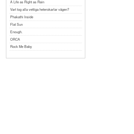
A Life as Right as Rain
Vart tog alla vettiga heterokarlar vägen?
Phakathi Inside
Flat Sun
Enough.
ORCA
Rock Me Baby
Reflecting Taiwan
Bennardo-Larson Duo: Feldman: For John
Cage
Experimentations 2.0: Me When I Listen
Art of Spectra Evenings 2026
Seasons
Sirénfestivalen 2026
parasight