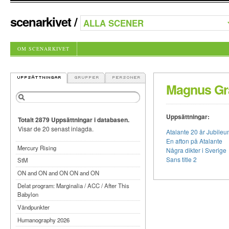
scenarkivet
/
OM SCENARKIVET
Magnus G
Uppsättningar:
Totalt 2879 Uppsättningar i databasen.
Visar de 20 senast inlagda.
Atalante 20 år Jubileu
En afton på Atalante
Mercury Rising
Några dikter i Sverige
Sans title 2
StM
ON and ON and ON ON and ON
Delat program: Marginalia / ACC / After This
Babylon
Vändpunkter
Humanography 2026