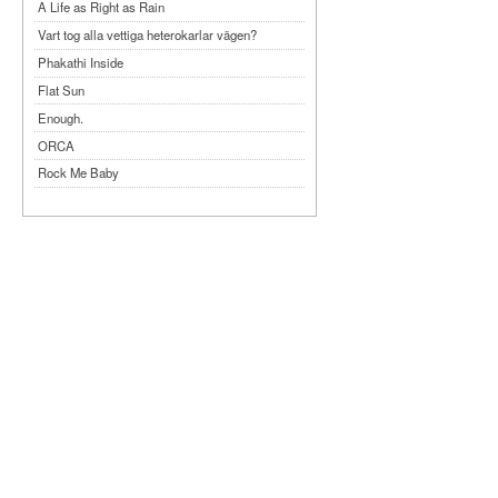
A Life as Right as Rain
Vart tog alla vettiga heterokarlar vägen?
Phakathi Inside
Flat Sun
Enough.
ORCA
Rock Me Baby
Reflecting Taiwan
Bennardo-Larson Duo: Feldman: For John
Cage
Experimentations 2.0: Me When I Listen
Art of Spectra Evenings 2026
Seasons
Sirénfestivalen 2026
parasight