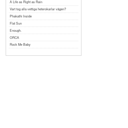
A Life as Right as Rain
Vart tog alla vettiga heterokarlar vägen?
Phakathi Inside
Flat Sun
Enough.
ORCA
Rock Me Baby
Reflecting Taiwan
Bennardo-Larson Duo: Feldman: For John
Cage
Experimentations 2.0: Me When I Listen
Art of Spectra Evenings 2026
Seasons
Sirénfestivalen 2026
parasight