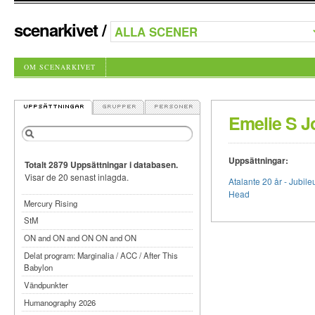
scenarkivet
/
OM SCENARKIVET
Emelie S 
Uppsättningar:
Totalt 2879 Uppsättningar i databasen.
Visar de 20 senast inlagda.
Atalante 20 år - Jubil
Head
Mercury Rising
StM
ON and ON and ON ON and ON
Delat program: Marginalia / ACC / After This
Babylon
Vändpunkter
Humanography 2026