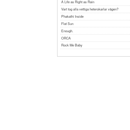
A Life as Right as Rain
Vart tog alla vettiga heterokarlar vägen?
Phakathi Inside
Flat Sun
Enough.
ORCA
Rock Me Baby
Reflecting Taiwan
Bennardo-Larson Duo: Feldman: For John Cag
Experimentations 2.0: Me When I Listen
Art of Spectra Evenings 2026
Seasons
Sirénfestivalen 2026
parasight