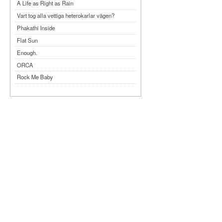
A Life as Right as Rain
Vart tog alla vettiga heterokarlar vägen?
Phakathi Inside
Flat Sun
Enough.
ORCA
Rock Me Baby
Reflecting Taiwan
Bennardo-Larson Duo: Feldman: For John
Cage
Experimentations 2.0: Me When I Listen
Art of Spectra Evenings 2026
Seasons
Sirénfestivalen 2026
parasight