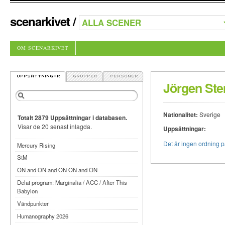
scenarkivet
/
OM SCENARKIVET
Jörgen Ste
Nationalitet:
Sverige
Totalt 2879 Uppsättningar i databasen.
Visar de 20 senast inlagda.
Uppsättningar:
Det är ingen ordning 
Mercury Rising
StM
ON and ON and ON ON and ON
Delat program: Marginalia / ACC / After This
Babylon
Vändpunkter
Humanography 2026