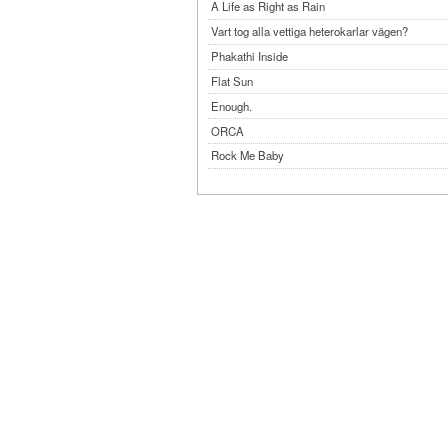
A Life as Right as Rain
Vart tog alla vettiga heterokarlar vägen?
Phakathi Inside
Flat Sun
Enough.
ORCA
Rock Me Baby
Reflecting Taiwan
Bennardo-Larson Duo: Feldman: For John Cag
Experimentations 2.0: Me When I Listen
Art of Spectra Evenings 2026
Seasons
Sirénfestivalen 2026
parasight