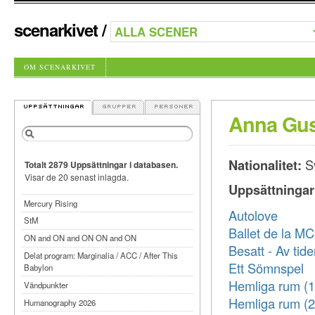
scenarkivet
/
OM SCENARKIVET
Anna Gus
Nationalitet:
S
Totalt 2879 Uppsättningar i databasen.
Visar de 20 senast inlagda.
Uppsättningar
Mercury Rising
Autolove
StM
Ballet de la MC
ON and ON and ON ON and ON
Besatt - Av tide
Delat program: Marginalia / ACC / After This
Ett Sömnspel
Babylon
Hemliga rum (1
Vändpunkter
Hemliga rum (2
Humanography 2026