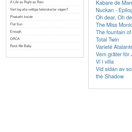
Kabare de Mar
A Life as Right as Rain
Nuckan - Epilo
Vart tog alla vettiga heterokarlar vägen?
Oh dear, Oh de
Phakathi Inside
The Miss Monic
Flat Sun
The fountain of
Enough.
Total Twin
ORCA
Varieté Atalan
Rock Me Baby
Vem gråter för
Reflecting Taiwan
Vi i villa
Bennardo-Larson Duo: Feldman: For John
Cage
Vid sidan av 
Experimentations 2.0: Me When I Listen
the Shadow
Art of Spectra Evenings 2026
Seasons
Sirénfestivalen 2026
parasight