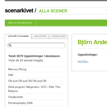
scenarkivet
/
OM SCENARKIVET
Björn And
Uppsättningar:
Totalt 2879 Uppsättningar i databasen.
Visar de 20 senast inlagda.
HörÖDu
Mercury Rising
StM
ON and ON and ON ON and ON
Delat program: Marginalia / ACC / After This
Babylon
Vändpunkter
Humanography 2026