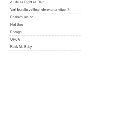
A Life as Right as Rain
Vart tog alla vettiga heterokarlar vägen?
Phakathi Inside
Flat Sun
Enough.
ORCA
Rock Me Baby
Reflecting Taiwan
Bennardo-Larson Duo: Feldman: For John
Cage
Experimentations 2.0: Me When I Listen
Art of Spectra Evenings 2026
Seasons
Sirénfestivalen 2026
parasight