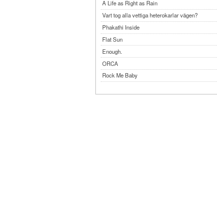
A Life as Right as Rain
Vart tog alla vettiga heterokarlar vägen?
Phakathi Inside
Flat Sun
Enough.
ORCA
Rock Me Baby
Reflecting Taiwan
Bennardo-Larson Duo: Feldman: For John Cag
Experimentations 2.0: Me When I Listen
Art of Spectra Evenings 2026
Seasons
Sirénfestivalen 2026
parasight