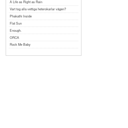
A Life as Right as Rain
Vart tog alla vettiga heterokarlar vägen?
Phakathi Inside
Flat Sun
Enough.
ORCA
Rock Me Baby
Reflecting Taiwan
Bennardo-Larson Duo: Feldman: For John
Cage
Experimentations 2.0: Me When I Listen
Art of Spectra Evenings 2026
Seasons
Sirénfestivalen 2026
parasight