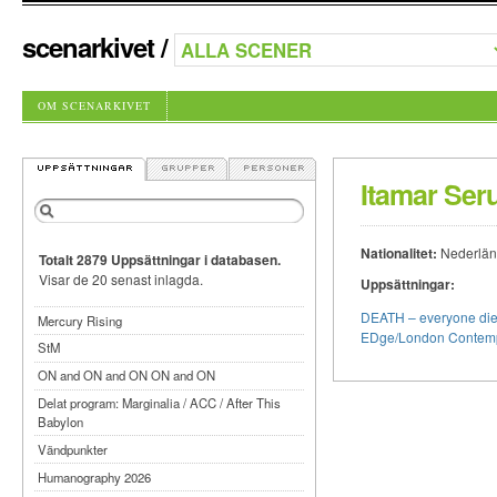
scenarkivet
/
OM SCENARKIVET
Itamar Ser
Nationalitet:
Nederlän
Totalt 2879 Uppsättningar i databasen.
Visar de 20 senast inlagda.
Uppsättningar:
DEATH – everyone die
Mercury Rising
EDge/London Contemp
StM
ON and ON and ON ON and ON
Delat program: Marginalia / ACC / After This
Babylon
Vändpunkter
Humanography 2026