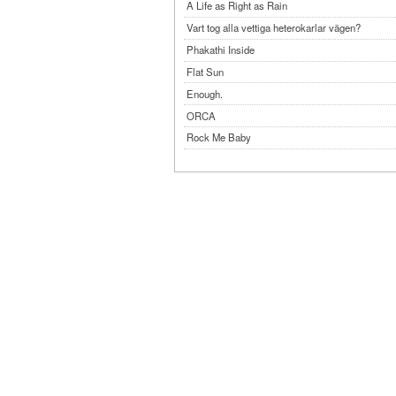
A Life as Right as Rain
Vart tog alla vettiga heterokarlar vägen?
Phakathi Inside
Flat Sun
Enough.
ORCA
Rock Me Baby
Reflecting Taiwan
Bennardo-Larson Duo: Feldman: For John Cag
Experimentations 2.0: Me When I Listen
Art of Spectra Evenings 2026
Seasons
Sirénfestivalen 2026
parasight