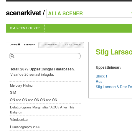
scenarkivet
/
OM SCENARKIVET
Stig Larss
Uppsättningar:
Totalt 2879 Uppsättningar i databasen.
Visar de 20 senast inlagda.
Block 1
Rus
Mercury Rising
Stig Larsson & Dror Fe
StM
ON and ON and ON ON and ON
Delat program: Marginalia / ACC / After This
Babylon
Vändpunkter
Humanography 2026