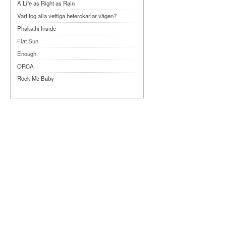
A Life as Right as Rain
Vart tog alla vettiga heterokarlar vägen?
Phakathi Inside
Flat Sun
Enough.
ORCA
Rock Me Baby
Reflecting Taiwan
Bennardo-Larson Duo: Feldman: For John
Cage
Experimentations 2.0: Me When I Listen
Art of Spectra Evenings 2026
Seasons
Sirénfestivalen 2026
parasight