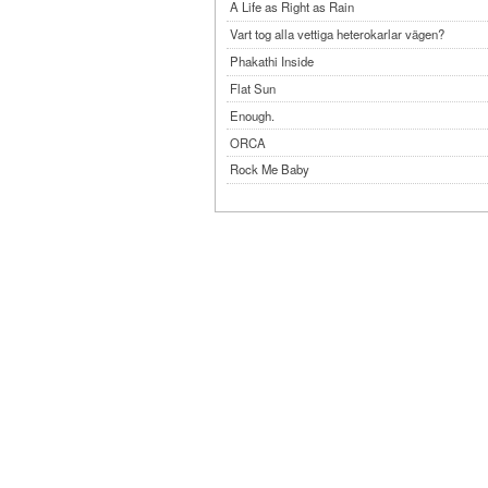
A Life as Right as Rain
Vart tog alla vettiga heterokarlar vägen?
Phakathi Inside
Flat Sun
Enough.
ORCA
Rock Me Baby
Reflecting Taiwan
Bennardo-Larson Duo: Feldman: For John Cag
Experimentations 2.0: Me When I Listen
Art of Spectra Evenings 2026
Seasons
Sirénfestivalen 2026
parasight