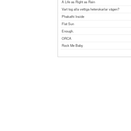
A Life as Right as Rain
Vart tog alla vettiga heterokarlar vägen?
Phakathi Inside
Flat Sun
Enough.
ORCA
Rock Me Baby
Reflecting Taiwan
Bennardo-Larson Duo: Feldman: For John Cag
Experimentations 2.0: Me When I Listen
Art of Spectra Evenings 2026
Seasons
Sirénfestivalen 2026
parasight