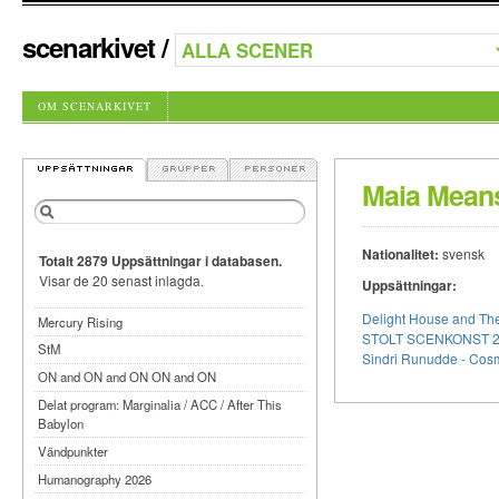
scenarkivet
/
OM SCENARKIVET
Maia Mean
Nationalitet:
svensk
Totalt 2879 Uppsättningar i databasen.
Visar de 20 senast inlagda.
Uppsättningar:
Delight House and Th
Mercury Rising
STOLT SCENKONST 202
StM
Sindri Runudde - Cos
ON and ON and ON ON and ON
Delat program: Marginalia / ACC / After This
Babylon
Vändpunkter
Humanography 2026