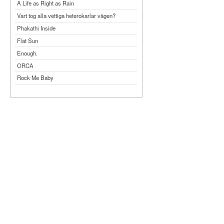
A Life as Right as Rain
Vart tog alla vettiga heterokarlar vägen?
Phakathi Inside
Flat Sun
Enough.
ORCA
Rock Me Baby
Reflecting Taiwan
Bennardo-Larson Duo: Feldman: For John
Cage
Experimentations 2.0: Me When I Listen
Art of Spectra Evenings 2026
Seasons
Sirénfestivalen 2026
parasight