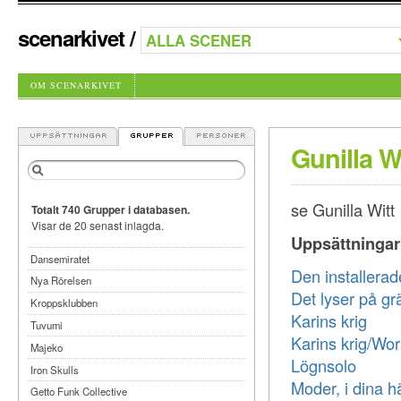
scenarkivet
/
OM SCENARKIVET
Gunilla W
se Gunilla Witt
Totalt 740 Grupper i databasen.
Visar de 20 senast inlagda.
Uppsättningar
Dansemiratet
Den installerad
Nya Rörelsen
Det lyser på g
Kroppsklubben
Karins krig
Tuvumi
Karins krig/Wor
Majeko
Lögnsolo
Iron Skulls
Moder, i dina h
Getto Funk Collective