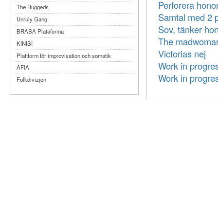
Perforera hono
The Ruggeds
Samtal med 2 p
Unruly Gang
Sov, tänker hon
BRABA Plataforma
The madwoman i
KINISI
Victorias nej
Plattform för improvisation och somatik
Work in progre
AFIA
Work in progre
Folkdivizjon
Teater Tre
Månteatern
MYKA
Dansbandet
Kompani Giraff
Bobbi Lo produktion