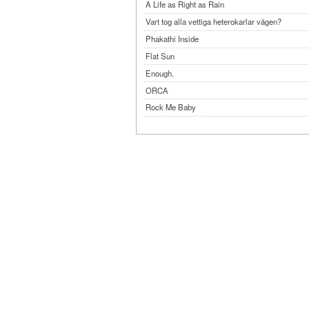
A Life as Right as Rain
Vart tog alla vettiga heterokarlar vägen?
Phakathi Inside
Flat Sun
Enough.
ORCA
Rock Me Baby
Reflecting Taiwan
Bennardo-Larson Duo: Feldman: For John Cag
Experimentations 2.0: Me When I Listen
Art of Spectra Evenings 2026
Seasons
Sirénfestivalen 2026
parasight