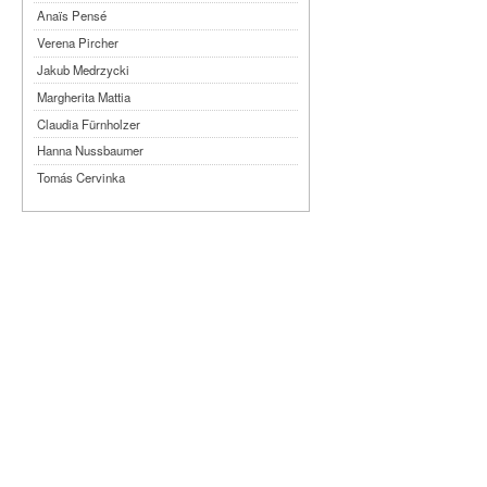
Anaïs Pensé
Verena Pircher
Jakub Medrzycki
Margherita Mattia
Claudia Fürnholzer
Hanna Nussbaumer
Tomás Cervinka
Steven Michel
Kimmy Ligtvoet
Ernesto Leon Leyva
Katy Arias Rodriguez
Arian Gonzalez Fuentes
Sheyla San Martin Morejón