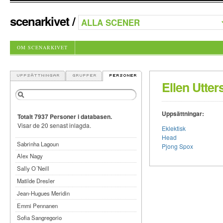
scenarkivet
/
OM SCENARKIVET
Ellen Utter
Uppsättningar:
Totalt 7937 Personer i databasen.
Visar de 20 senast inlagda.
Eklektisk
Head
Sabrinha Lagoun
Pjong Spox
Alex Nagy
Sally O´Neill
Matilde Dresler
Jean-Hugues Meridin
Emmi Pennanen
Sofia Sangregorio