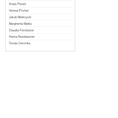
Anaïs Pensé
Verena Pircher
Jakub Medrzycki
Margherita Mattia
Claudia Fürnholzer
Hanna Nussbaumer
Tomás Cervinka
Steven Michel
Kimmy Ligtvoet
Ernesto Leon Leyva
Katy Arias Rodriguez
Arian Gonzalez Fuentes
Sheyla San Martin Morejón