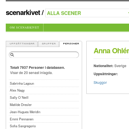
scenarkivet
/
OM SCENARKIVET
Anna Ohlé
Nationalitet:
Sverige
Totalt 7937 Personer i databasen.
Visar de 20 senast inlagda.
Uppsättningar:
Skuggor
Sabrinha Lagoun
Alex Nagy
Sally O´Neill
Matilde Dresler
Jean-Hugues Meridin
Emmi Pennanen
Sofia Sangregorio