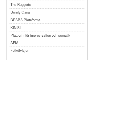
The Ruggeds
Unruly Gang
BRABA Plataforma
KINISI
Plattform för improvisation och somatik
AFIA
Folkdivizjon
Teater Tre
Månteatern
MYKA
Dansbandet
Kompani Giraff
Bobbi Lo produktion