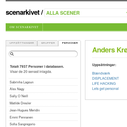
scenarkivet
/
OM SCENARKIVET
Anders Kr
Uppsättningar:
Totalt 7937 Personer i databasen.
Visar de 20 senast inlagda.
Blændværk
DISPLACEMENT
Sabrinha Lagoun
LIFE HACKING
Lets get personal
Alex Nagy
Sally O´Neill
Matilde Dresler
Jean-Hugues Meridin
Emmi Pennanen
Sofia Sangregorio