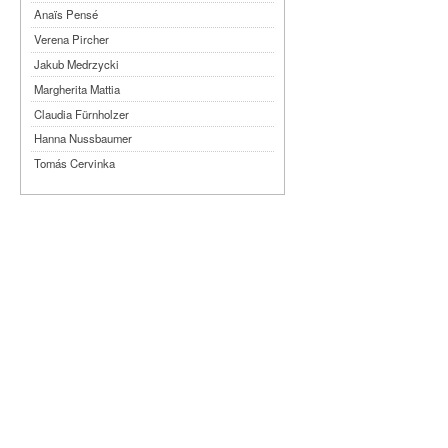
Anaïs Pensé
Verena Pircher
Jakub Medrzycki
Margherita Mattia
Claudia Fürnholzer
Hanna Nussbaumer
Tomás Cervinka
Steven Michel
Kimmy Ligtvoet
Ernesto Leon Leyva
Katy Arias Rodriguez
Arian Gonzalez Fuentes
Sheyla San Martin Morejón