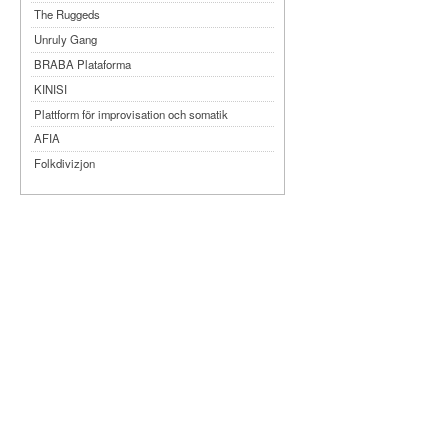
The Ruggeds
Unruly Gang
BRABA Plataforma
KINISI
Plattform för improvisation och somatik
AFIA
Folkdivizjon
Teater Tre
Månteatern
MYKA
Dansbandet
Kompani Giraff
Bobbi Lo produktion