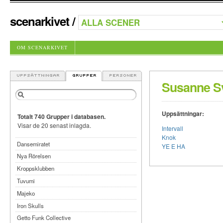
scenarkivet
/
OM SCENARKIVET
Susanne S
Uppsättningar:
Totalt 740 Grupper i databasen.
Visar de 20 senast inlagda.
Intervall
Knok
Dansemiratet
YE E HA
Nya Rörelsen
Kroppsklubben
Tuvumi
Majeko
Iron Skulls
Getto Funk Collective