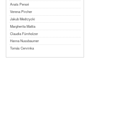
Anaïs Pensé
Verena Pircher
Jakub Medrzycki
Margherita Mattia
Claudia Fürnholzer
Hanna Nussbaumer
Tomás Cervinka
Steven Michel
Kimmy Ligtvoet
Ernesto Leon Leyva
Katy Arias Rodriguez
Arian Gonzalez Fuentes
Sheyla San Martin Morejón