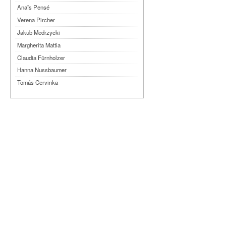
Anaïs Pensé
Verena Pircher
Jakub Medrzycki
Margherita Mattia
Claudia Fürnholzer
Hanna Nussbaumer
Tomás Cervinka
Steven Michel
Kimmy Ligtvoet
Ernesto Leon Leyva
Katy Arias Rodriguez
Arian Gonzalez Fuentes
Sheyla San Martin Morejón