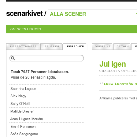
scenarkivet
/
OM SCENARKIVET
Jul igen
CHARLOTTA ÖFVERH
Totalt 7937 Personer i databasen.
Visar de 20 senast inlagda.
“ ”
ANNA ÅNGSTRÖM S
Sabrinha Lagoun
Alex Nagy
Artiklarna publiceras med sär
Sally O´Neill
Matilde Dresler
Jean-Hugues Meridin
Emmi Pennanen
Sofia Sangregorio