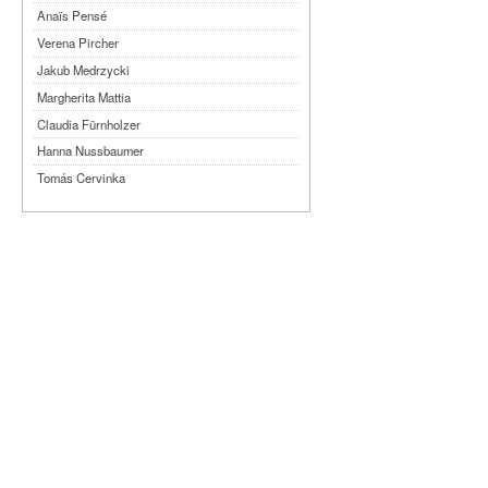
Anaïs Pensé
Verena Pircher
Jakub Medrzycki
Margherita Mattia
Claudia Fürnholzer
Hanna Nussbaumer
Tomás Cervinka
Steven Michel
Kimmy Ligtvoet
Ernesto Leon Leyva
Katy Arias Rodriguez
Arian Gonzalez Fuentes
Sheyla San Martin Morejón