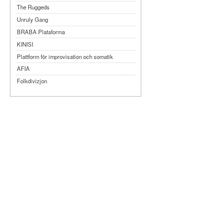
The Ruggeds
Unruly Gang
BRABA Plataforma
KINISI
Plattform för improvisation och somatik
AFIA
Folkdivizjon
Teater Tre
Månteatern
MYKA
Dansbandet
Kompani Giraff
Bobbi Lo produktion