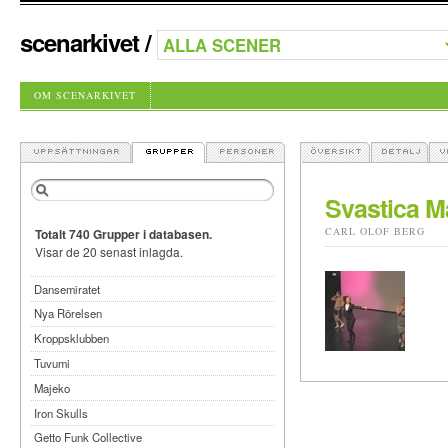
scenarkivet
/
OM SCENARKIVET
Svastica M
CARL OLOF BERG
Totalt 740 Grupper i databasen.
Visar de 20 senast inlagda.
Dansemiratet
Nya Rörelsen
Kroppsklubben
Tuvumi
Majeko
Iron Skulls
Getto Funk Collective