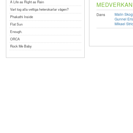
A Life as Right as Rain
MEDVERKAN
Vart tog alla vettiga heterokarlar vägen?
Malin Skog
Dans
Phakathi Inside
Gunnel Erl
Mikael Stri
Flat Sun
Enough.
ORCA
Rock Me Baby
Reflecting Taiwan
Bennardo-Larson Duo: Feldman: For John
Cage
Experimentations 2.0: Me When I Listen
Art of Spectra Evenings 2026
Seasons
Sirénfestivalen 2026
parasight