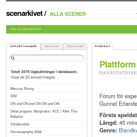
scenarkivet
/
OM SCENARKIVET
Plattform
Totalt 2879 Uppsättningar i databasen.
DANSSTATION
Visar de 20 senast inlagda.
Mercury Rising
Forum för expe
StM
Gunnel Erlande
ON and ON and ON ON and ON
Delat program: Marginalia / ACC / After This
Första spelda
Babylon
Längd:
45 min
Vändpunkter
Genre:
Blandkv
Humanography 2026