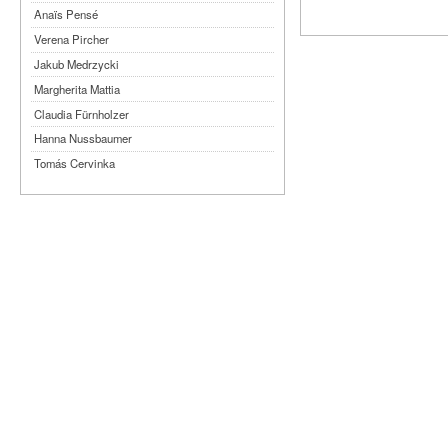
Anaïs Pensé
Verena Pircher
Jakub Medrzycki
Margherita Mattia
Claudia Fürnholzer
Hanna Nussbaumer
Tomás Cervinka
Steven Michel
Kimmy Ligtvoet
Ernesto Leon Leyva
Katy Arias Rodriguez
Arian Gonzalez Fuentes
Sheyla San Martin Morejón