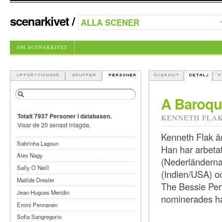
scenarkivet
/
OM SCENARKIVET
A Baroqu
Totalt 7937 Personer i databasen.
KENNETH FLA
Visar de 20 senast inlagda.
Kenneth Flak ä
Sabrinha Lagoun
Han har arbeta
Alex Nagy
(Nederländerna
Sally O´Neill
(Indien/USA) o
Matilde Dresler
The Bessie Per
Jean-Hugues Meridin
nominerades ha
Emmi Pennanen
Sofia Sangregorio