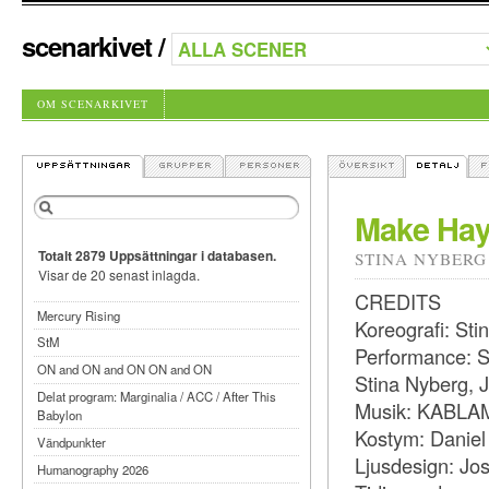
scenarkivet
/
OM SCENARKIVET
Make Hay
Totalt 2879 Uppsättningar i databasen.
STINA NYBERG
Visar de 20 senast inlagda.
CREDITS
Mercury Rising
Koreografi: Sti
StM
Performance: S
ON and ON and ON ON and ON
Stina Nyberg, J
Delat program: Marginalia / ACC / After This
Musik: KABLAM
Babylon
Kostym: Daniel
Vändpunkter
Ljusdesign: Jos
Humanography 2026