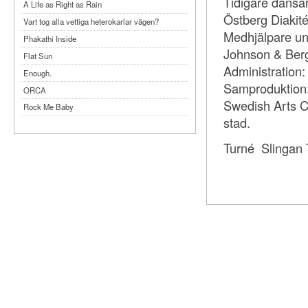
Tidigare dansar
A Life as Right as Rain
Östberg Diakité
Vart tog alla vettiga heterokarlar vägen?
Medhjälpare un
Phakathi Inside
Johnson & Ber
Flat Sun
Administration: 
Enough.
Samproduktion:
ORCA
Swedish Arts C
Rock Me Baby
stad.
Reflecting Taiwan
Bennardo-Larson Duo: Feldman: For John
Turné Slingan 
Cage
Experimentations 2.0: Me When I Listen
Art of Spectra Evenings 2026
Seasons
Sirénfestivalen 2026
parasight