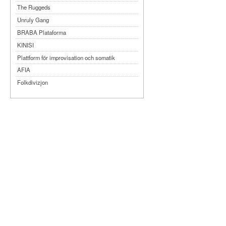
The Ruggeds
Unruly Gang
BRABA Plataforma
KINISI
Plattform för improvisation och somatik
AFIA
Folkdivizjon
Teater Tre
Månteatern
MYKA
Dansbandet
Kompani Giraff
Bobbi Lo produktion