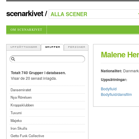
scenarkivet
/
OM SCENARKIVET
Malene Her
Nationalitet:
Danmark
Totalt 740 Grupper i databasen.
Visar de 20 senast inlagda.
Uppsättningar:
Bodyfluid
Dansemiratet
Bodyfluid/dansfilm
Nya Rörelsen
Kroppsklubben
Tuvumi
Majeko
Iron Skulls
Getto Funk Collective