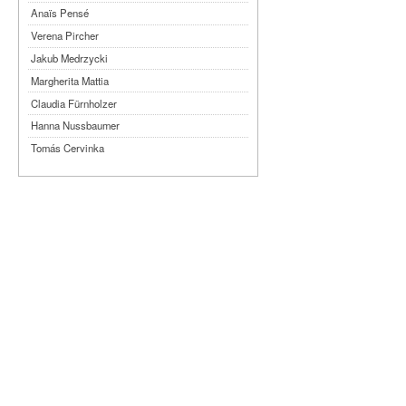
Anaïs Pensé
Verena Pircher
Jakub Medrzycki
Margherita Mattia
Claudia Fürnholzer
Hanna Nussbaumer
Tomás Cervinka
Steven Michel
Kimmy Ligtvoet
Ernesto Leon Leyva
Katy Arias Rodriguez
Arian Gonzalez Fuentes
Sheyla San Martin Morejón