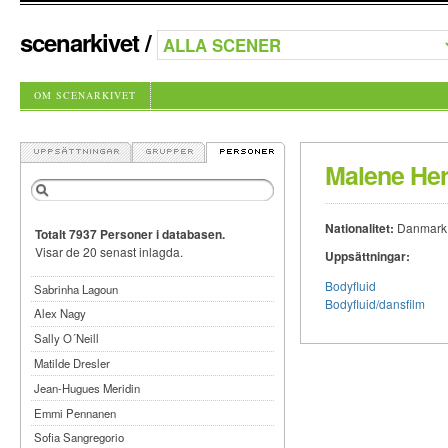
scenarkivet
/
OM SCENARKIVET
Malene Her
Nationalitet:
Danmark
Totalt 7937 Personer i databasen.
Visar de 20 senast inlagda.
Uppsättningar:
Bodyfluid
Sabrinha Lagoun
Bodyfluid/dansfilm
Alex Nagy
Sally O´Neill
Matilde Dresler
Jean-Hugues Meridin
Emmi Pennanen
Sofia Sangregorio