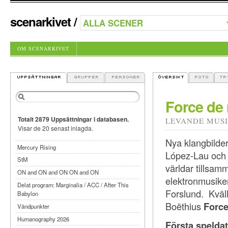
scenarkivet
/
OM SCENARKIVET
Force de 
Totalt 2879 Uppsättningar i databasen.
LEVANDE MUS
Visar de 20 senast inlagda.
Nya klangbilder
Mercury Rising
López-Lau och 
StM
världar tills
ON and ON and ON ON and ON
elektronmusike
Delat program: Marginalia / ACC / After This
Forslund. Kväl
Babylon
Boëthius
Force
Vändpunkter
Humanography 2026
Första spelda