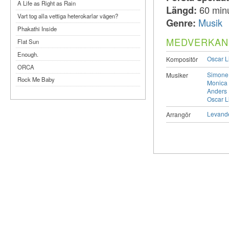
A Life as Right as Rain
Längd:
60 min
Vart tog alla vettiga heterokarlar vägen?
Genre:
Musik
Phakathi Inside
MEDVERKAN
Flat Sun
Enough.
Oscar L
Kompositör
ORCA
Simone
Musiker
Rock Me Baby
Monica
Anders 
Reflecting Taiwan
Oscar L
Bennardo-Larson Duo: Feldman: For John
Levand
Cage
Arrangör
Experimentations 2.0: Me When I Listen
Art of Spectra Evenings 2026
Seasons
Sirénfestivalen 2026
parasight