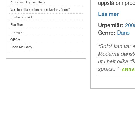
uppstå om prod
A Life as Right as Rain
Vart tog alla vettiga heterokarlar vägen?
Läs mer
Phakathi Inside
Urpemiär:
200
Flat Sun
Genre:
Dans
Enough.
ORCA
“Solot kan var e
Rock Me Baby
Moderna danste
Reflecting Taiwan
ut i helt olika 
Bennardo-Larson Duo: Feldman: For John
Cage
sprack. ”
ANNA
Experimentations 2.0: Me When I Listen
Art of Spectra Evenings 2026
Seasons
Sirénfestivalen 2026
parasight