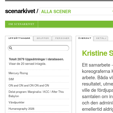
scenarkivet
/
OM SCENARKIVET
Kristine 
Totalt 2879 Uppsättningar i databasen.
Ett samarbete 
Visar de 20 senast inlagda.
koreograferna 
Mercury Rising
arbete. Båda vil
StM
resultatet, utm
ON and ON and ON ON and ON
ville de fördju
Delat program: Marginalia / ACC / After This
samtalen om inn
Babylon
och den admini
Vändpunkter
emellertid aldri
Humanography 2026