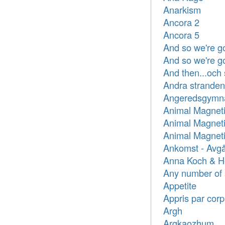
Anarkism
Ancora 2
Ancora 5
And so we're g
And so we're g
And then...och
Andra stranden
Angeredsgymnas
Animal Magnet
Animal Magnet
Animal Magnet
Ankomst - Avg
Anna Koch & H
Any number of
Appetite
Appris par corp
Argh
Argkaozhum