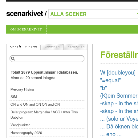
scenarkivet
/
OM SCENARKIVET
Föreställ
W [doubleyou
Totalt 2879 Uppsättningar i databasen.
Visar de 20 senast inlagda.
"=equal"
"b"
Mercury Rising
(K)ein Sommer
StM
-skap - in the 
ON and ON and ON ON and ON
-skap - in the 
Delat program: Marginalia / ACC / After This
... (solo ur Voy
Babylon
... Då öknen b
Vändpunkter
... eho ...
Humanography 2026