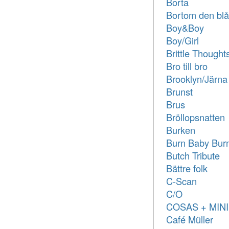
Borta
Bortom den bl
Boy&Boy
Boy/Girl
Brittle Thought
Bro till bro
Brooklyn/Järna
Brunst
Brus
Bröllopsnatten
Burken
Burn Baby Bur
Butch Tribute
Bättre folk
C-Scan
C/O
COSAS + MIN
Café Müller