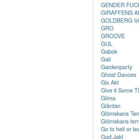
GENDER FUCK
GIRAFFENS A
GOLDBERG VARI
GRO
GROOVE
GUL
Gabok
Gail
Gardenparty
Ghost Dances
Giv Akt
Give it Some T
Glima
Gläntan
Glömskans Ter
Glömskans terr
Go to hell or l
God Jakt