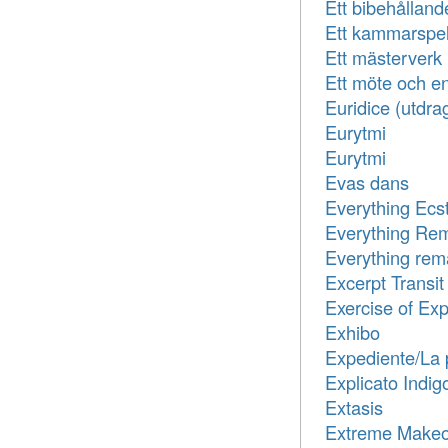
Ett bibehållande
Ett kammarspe
Ett mästerverk
Ett möte och en
Euridice (utdra
Eurytmi
Eurytmi
Evas dans
Everything Ecst
Everything Re
Everything rem
Excerpt Transit
Exercise of Ex
Exhibo
Expediente/La p
Explicato Indig
Extasis
Extreme Makeo