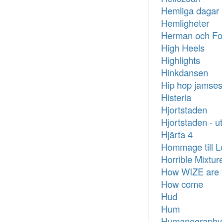
Hemliga dagar
Hemligheter
Herman och Fo
High Heels
Highlights
Hinkdansen
Hip hop jamses
Histeria
Hjortstaden
Hjortstaden - u
Hjärta 4
Hommage till Lo
Horrible Mixtur
How WIZE are 
How come
Hud
Hum
Humanography