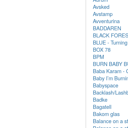
Avsked
Avstamp
Avventurina
BADDAREN
BLACK FORE
BLUE - Turning
BOX 78
BPM
BURN BABY 
Baba Karam - 
Baby I’m Burni
Babyspace
Backlash/Lash
Badke
Bagatell
Bakom glas
Balance on a st