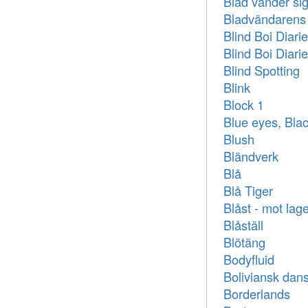
Blad vänder si
Bladvändarens a
Blind Boi Diari
Blind Boi Diari
Blind Spotting
Blink
Block 1
Blue eyes, Blac
Blush
Bländverk
Blå
Blå Tiger
Blåst - mot la
Blåställ
Blötäng
Bodyfluid
Boliviansk dans
Borderlands