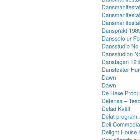
Dansmanifestat
Dansmanifestat
Dansmanifestat
Dansprakt 198
Danssolo ur Fo
Dansstudio No 1
Dansstudion N
Danstagen 12 
Dansteater Hur
Dawn
Dawn
De Hexe Produ
Defensa – Tesor
Delad Kväll
Delat program: 
Deli Commedia
Delight House
Den döende sv