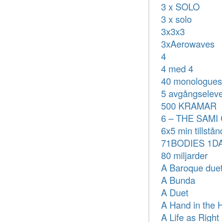
3 x SOLO
3 x solo
3x3x3
3xAerowaves
4
4 med 4
40 monologues
5 avgångseleve
500 KRAMAR
6 – THE SAM
6x5 min tillstån
71BODIES 1D
80 miljarder
A Baroque due
A Bunda
A Duet
A Hand in the 
A Life as Right