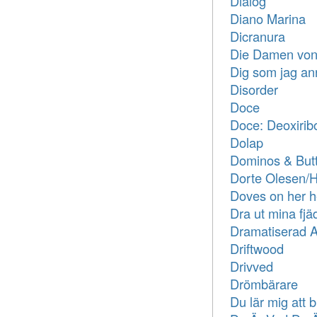
Dialog
Diano Marina
Dicranura
Die Damen von
Dig som jag an
Disorder
Doce
Doce: Deoxirib
Dolap
Dominos & Butt
Dorte Olesen/
Doves on her he
Dra ut mina fjä
Dramatiserad A
Driftwood
Drivved
Drömbärare
Du lär mig att bl