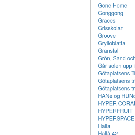
Gone Home
Gonggong
Graces
Grisskolan
Groove
Grylloblatta
Gränsfall
Grön, Sand oc
Går solen upp 
Götaplatsens Tr
Götaplatsens t
Götaplatsens tr
HANe og HUN
HYPER CORA
HYPERFRUIT
HYPERSPACE
Halla
Hallå 42