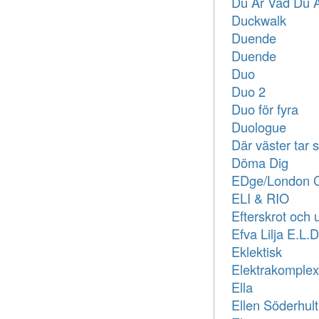
Du Är Vad Du Ä
Duckwalk
Duende
Duende
Duo
Duo 2
Duo för fyra
Duologue
Där väster tar s
Döma Dig
EDge/London C
ELI & RIO
Efterskrot och 
Efva Lilja E.L.D
Eklektisk
Elektrakomplex
Ella
Ellen Söderhul