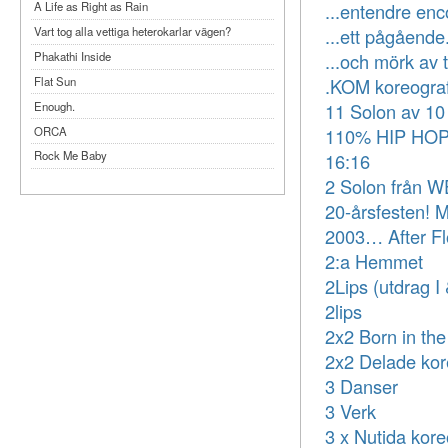
...entendre enco
A Life as Right as Rain
...ett pågående.
Vart tog alla vettiga heterokarlar vägen?
...och mörk av 
Phakathi Inside
Flat Sun
.KOM koreograf
Enough.
11 Solon av 10
ORCA
110% HIP HO
Rock Me Baby
16:16
Reflecting Taiwan
2 Solon från 
Bennardo-Larson Duo: Feldman: For John
20-årsfesten! M
Cage
2003… After F
Experimentations 2.0: Me When I Listen
2:a Hemmet
Art of Spectra Evenings 2026
2Lips (utdrag I 
Seasons
2lips
Sirénfestivalen 2026
2x2 Born in th
parasight
2x2 Delade kor
3 Danser
3 Verk
3 x Nutida kore