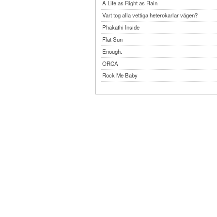
A Life as Right as Rain
Vart tog alla vettiga heterokarlar vägen?
Phakathi Inside
Flat Sun
Enough.
ORCA
Rock Me Baby
Reflecting Taiwan
Bennardo-Larson Duo: Feldman: For John Cag
Experimentations 2.0: Me When I Listen
Art of Spectra Evenings 2026
Seasons
Sirénfestivalen 2026
parasight