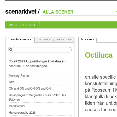
scenarkivet
/
OM SCENARKIVET
Octiluca
Totalt 2879 Uppsättningar i databasen.
Visar de 20 senast inlagda.
en site specifi
Mercury Rising
konstutställni
StM
på Rooseum i M
ON and ON and ON ON and ON
klangfulla kloc
Delat program: Marginalia / ACC / After This
Babylon
tiden från uråld
Vändpunkter
causes the sea
Humanography 2026