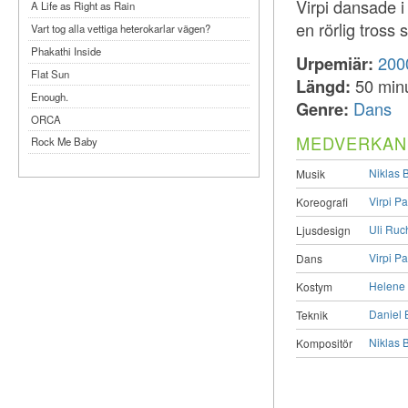
Virpi dansade i
A Life as Right as Rain
en rörlig tros
Vart tog alla vettiga heterokarlar vägen?
Phakathi Inside
Urpemiär:
200
Flat Sun
Längd:
50 min
Enough.
Genre:
Dans
ORCA
MEDVERKAN
Rock Me Baby
Reflecting Taiwan
Niklas
Musik
Bennardo-Larson Duo: Feldman: For John
Virpi P
Koreografi
Cage
Experimentations 2.0: Me When I Listen
Uli Ruch
Ljusdesign
Art of Spectra Evenings 2026
Virpi P
Dans
Seasons
Helene 
Kostym
Sirénfestivalen 2026
Daniel 
Teknik
parasight
Niklas
Kompositör