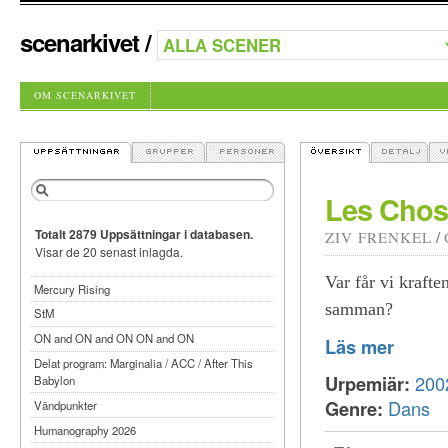
scenarkivet
/
OM SCENARKIVET
Les Chose
Totalt 2879 Uppsättningar i databasen.
/
ZIV FRENKEL
Visar de 20 senast inlagda.
Var får vi krafte
Mercury Rising
samman?
StM
ON and ON and ON ON and ON
Läs mer
Delat program: Marginalia / ACC / After This
Urpemiär:
200
Babylon
Genre:
Dans
Vändpunkter
Humanography 2026