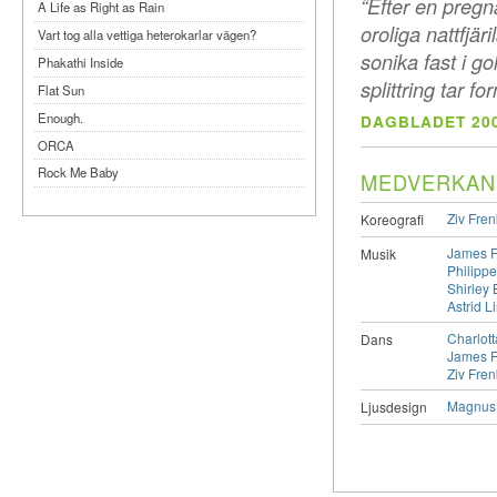
“Efter en pregn
A Life as Right as Rain
oroliga nattfjär
Vart tog alla vettiga heterokarlar vägen?
sonika fast i g
Phakathi Inside
splittring tar fo
Flat Sun
Enough.
DAGBLADET 200
ORCA
Rock Me Baby
MEDVERKAN
Reflecting Taiwan
Ziv Fren
Koreografi
Bennardo-Larson Duo: Feldman: For John
Cage
James F
Musik
Philipp
Experimentations 2.0: Me When I Listen
Shirley
Art of Spectra Evenings 2026
Astrid L
Seasons
Charlot
Dans
James F
Sirénfestivalen 2026
Ziv Fren
parasight
Magnus 
Ljusdesign