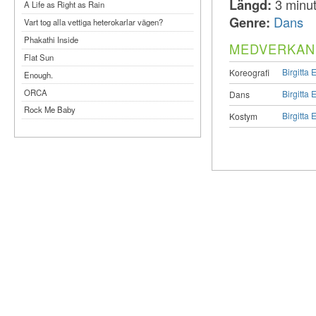
Längd:
3 minut
A Life as Right as Rain
Genre:
Dans
Vart tog alla vettiga heterokarlar vägen?
Phakathi Inside
MEDVERKAN
Flat Sun
Birgitta
Koreografi
Enough.
ORCA
Birgitta
Dans
Rock Me Baby
Birgitta
Kostym
Reflecting Taiwan
Bennardo-Larson Duo: Feldman: For John
Cage
Experimentations 2.0: Me When I Listen
Art of Spectra Evenings 2026
Seasons
Sirénfestivalen 2026
parasight