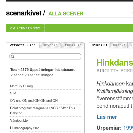
scenarkivet
/
OM SCENARKIVET
Hinkdan
Totalt 2879 Uppsättningar i databasen.
BIRGITTA EGE
Visar de 20 senast inlagda.
Hinkdansen
kan
Mercury Rising
Kvällsmjölkning
StM
överensstämmel
ON and ON and ON ON and ON
bondmoraoutfit 
Delat program: Marginalia / ACC / After This
Babylon
Läs mer
Vändpunkter
Urpemiär:
199
Humanography 2026