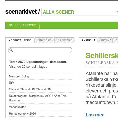
scenarkivet
/
OM SCENARKIVET
Schillers
Totalt 2879 Uppsättningar i databasen.
SCHILLERSKA 
Visar de 20 senast inlagda.
Atalante har ha
Mercury Rising
Schillerska Yrk
StM
Yrkesdanslinje.
ON and ON and ON ON and ON
elever och pres
Delat program: Marginalia / ACC / After This
på Atalante. Fö
Babylon
thecountdown.b
Vändpunkter
Läs mer
Humanography 2026