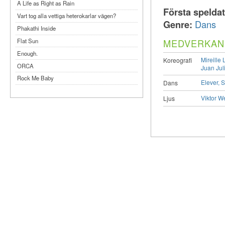
A Life as Right as Rain
Första spelda
Vart tog alla vettiga heterokarlar vägen?
Genre:
Dans
Phakathi Inside
MEDVERKAN
Flat Sun
Enough.
Mireille
Koreografi
ORCA
Juan Jul
Rock Me Baby
Elever, 
Dans
Reflecting Taiwan
Viktor W
Ljus
Bennardo-Larson Duo: Feldman: For John
Cage
Experimentations 2.0: Me When I Listen
Art of Spectra Evenings 2026
Seasons
Sirénfestivalen 2026
parasight