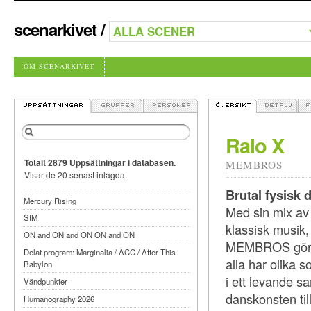
scenarkivet
/
OM SCENARKIVET
Raio X
Totalt 2879 Uppsättningar i databasen.
MEMBROS
Visar de 20 senast inlagda.
Brutal fysisk 
Mercury Rising
Med sin mix av
StM
klassisk musik, 
ON and ON and ON ON and ON
MEMBROS göra 
Delat program: Marginalia / ACC / After This
alla har olika s
Babylon
i ett levande 
Vändpunkter
danskonsten til
Humanography 2026