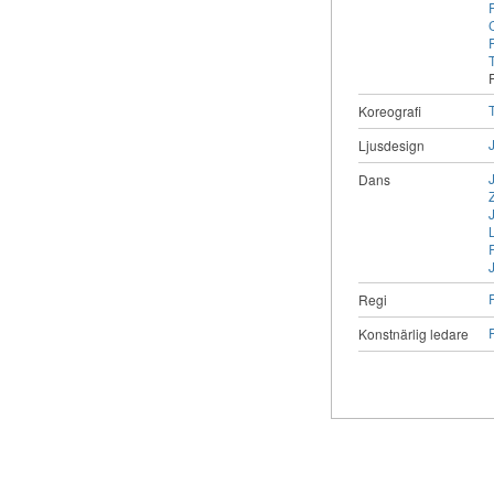
P
T
T
Koreografi
Ljusdesign
Dans
J
Regi
Konstnärlig ledare