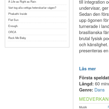
till integration
A Life as Right as Rain
undervisar, ger
Vart tog alla vettiga heterokarlar vägen?
Sedan den först
Phakathi Inside
upp ögonen för
Flat Sun
turnerade i lan
Enough.
brasilianska fä
ORCA
brutal fysisk p
Rock Me Baby
och känslighet.
Reflecting Taiwan
presenteras en
Bennardo-Larson Duo: Feldman: For John
Cage
Experimentations 2.0: Me When I Listen
Art of Spectra Evenings 2026
Läs mer
Seasons
Första spelda
Sirénfestivalen 2026
Längd:
60 min
parasight
Genre:
Dans
MEDVERKAN
Musik