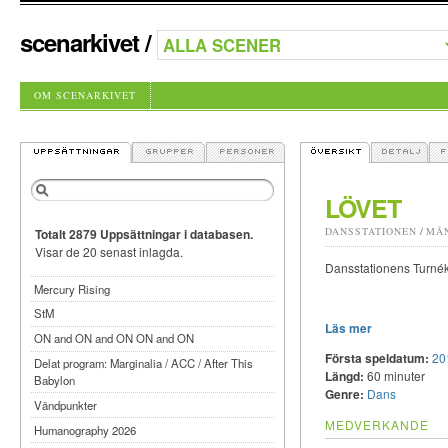
scenarkivet
/
OM SCENARKIVET
LÖVET
DANSSTATIONEN
/
MÅ
Totalt 2879 Uppsättningar i databasen.
Visar de 20 senast inlagda.
Dansstationens Turné
Mercury Rising
StM
Läs mer
ON and ON and ON ON and ON
Första speldatum:
20
Delat program: Marginalia / ACC / After This
Längd:
60 minuter
Babylon
Genre:
Dans
Vändpunkter
MEDVERKANDE
Humanography 2026