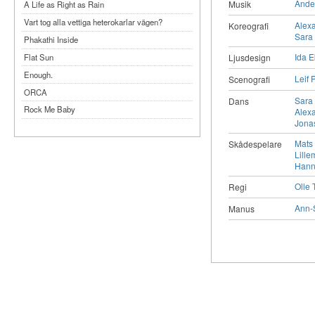
Ande
Musik
A Life as Right as Rain
Vart tog alla vettiga heterokarlar vägen?
Alex
Koreografi
Sara
Phakathi Inside
Ida E
Ljusdesign
Flat Sun
Enough.
Leif 
Scenografi
ORCA
Sara
Dans
Rock Me Baby
Alex
Jona
Reflecting Taiwan
Mats
Skådespelare
Bennardo-Larson Duo: Feldman: For John
Lille
Cage
Hann
Experimentations 2.0: Me When I Listen
Olle 
Regi
Art of Spectra Evenings 2026
Ann-
Manus
Seasons
Sirénfestivalen 2026
parasight