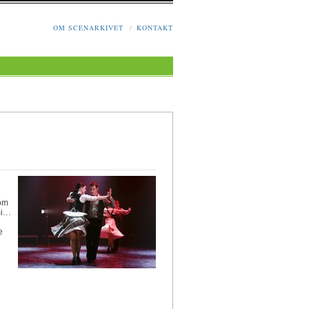
OM SCENARKIVET
/
KONTAKT
som
mi…
e