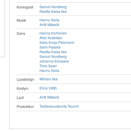
Samuli Nordberg
Koreografi
Reetta-Kaisa Iles
Hannu Kella
Musik
Antti Mäkelä
Hanna Korhonen
Dans
Ahto Koskitalo
Salla Korja-Paloniemi
Sami Paasila
Reetta-Kaisa Iles
Samuli Nordberg
e
Johanna Elovaara
Timo Saari
Hannu Kella
William Iles
Ljusdesign
Elina Vättö
Kostym
Antti Mäkelä
Ljud
Taideosuuskunta Tsuumi
Produktion