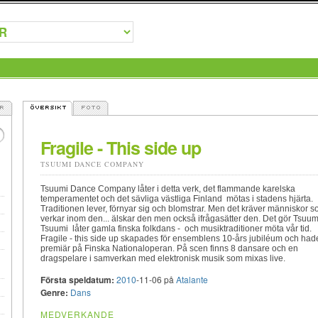
Fragile - This side up
TSUUMI DANCE COMPANY
Tsuumi Dance Company låter i detta verk, det flammande karelska
temperamentet och det sävliga västliga Finland mötas i stadens hjärta.
Traditionen lever, förnyar sig och blomstrar. Men det kräver människor 
verkar inom den... älskar den men också ifrågasätter den. Det gör Tsuu
Tsuumi låter gamla finska folkdans - och musiktraditioner möta vår tid.
Fragile - this side up skapades för ensemblens 10-års jubiléum och had
premiär på Finska Nationaloperan. På scen finns 8 dansare och en
dragspelare i samverkan med elektronisk musik som mixas live.
Första speldatum:
2010
-11-06 på
Atalante
Genre:
Dans
MEDVERKANDE