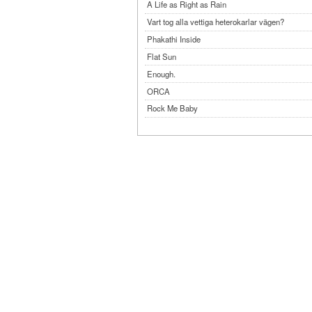
A Life as Right as Rain
Vart tog alla vettiga heterokarlar vägen?
Phakathi Inside
Flat Sun
Enough.
ORCA
Rock Me Baby
Reflecting Taiwan
Bennardo-Larson Duo: Feldman: For John Cag
Experimentations 2.0: Me When I Listen
Art of Spectra Evenings 2026
Seasons
Sirénfestivalen 2026
parasight