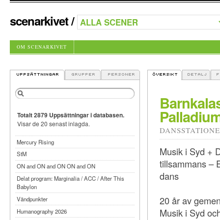
scenarkivet
/
OM SCENARKIVET
Barnkalas
Palladium
Totalt 2879 Uppsättningar i databasen.
Visar de 20 senast inlagda.
DANSSTATION
Mercury Rising
Musik i Syd + 
StM
tillsammans – En
ON and ON and ON ON and ON
dans
Delat program: Marginalia / ACC / After This
Babylon
20 år av gemens
Vändpunkter
Musik i Syd och
Humanography 2026