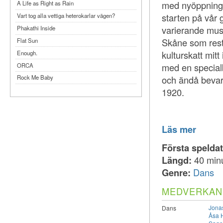
med nyöppninge
A Life as Right as Rain
starten på vår 
Vart tog alla vettiga heterokarlar vägen?
varierande mus
Phakathi Inside
Skåne som rest
Flat Sun
kulturskatt mit
Enough.
med en special
ORCA
och ändå bevara
Rock Me Baby
1920.
Reflecting Taiwan
Bennardo-Larson Duo: Feldman: For John
Cage
Experimentations 2.0: Me When I Listen
Läs mer
Art of Spectra Evenings 2026
Första spelda
Seasons
Längd:
40 min
Sirénfestivalen 2026
Genre:
Dans
parasight
MEDVERKAN
Jona
Dans
Åsa H