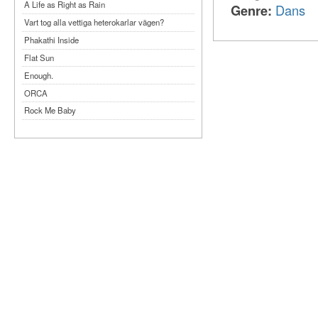
A Life as Right as Rain
Genre:
Dans
Vart tog alla vettiga heterokarlar vägen?
Phakathi Inside
Flat Sun
Enough.
ORCA
Rock Me Baby
Reflecting Taiwan
Bennardo-Larson Duo: Feldman: For John
Cage
Experimentations 2.0: Me When I Listen
Art of Spectra Evenings 2026
Seasons
Sirénfestivalen 2026
parasight