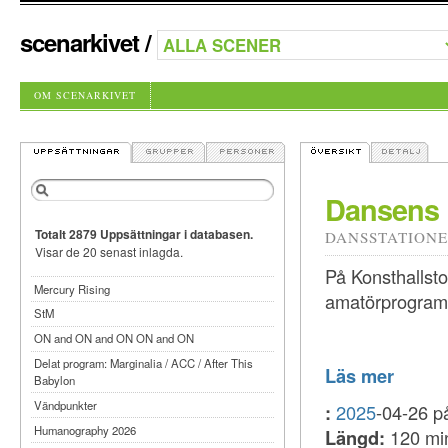
scenarkivet
/
OM SCENARKIVET
Dansens D
Totalt 2879 Uppsättningar i databasen.
DANSSTATION
Visar de 20 senast inlagda.
På Konsthallst
Mercury Rising
amatörprogram
StM
ON and ON and ON ON and ON
Delat program: Marginalia / ACC / After This
Läs mer
Babylon
Vändpunkter
:
2025
-04-26 
Humanography 2026
Längd:
120 mi