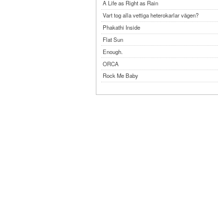
A Life as Right as Rain
Vart tog alla vettiga heterokarlar vägen?
Phakathi Inside
Flat Sun
Enough.
ORCA
Rock Me Baby
Reflecting Taiwan
Bennardo-Larson Duo: Feldman: For John Cag
Experimentations 2.0: Me When I Listen
Art of Spectra Evenings 2026
Seasons
Sirénfestivalen 2026
parasight