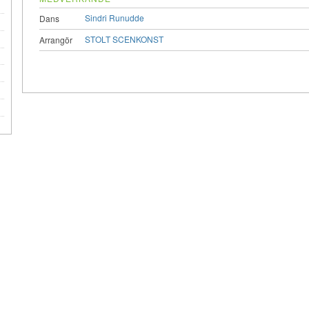
Sindri Runudde
Dans
STOLT SCENKONST
Arrangör
e