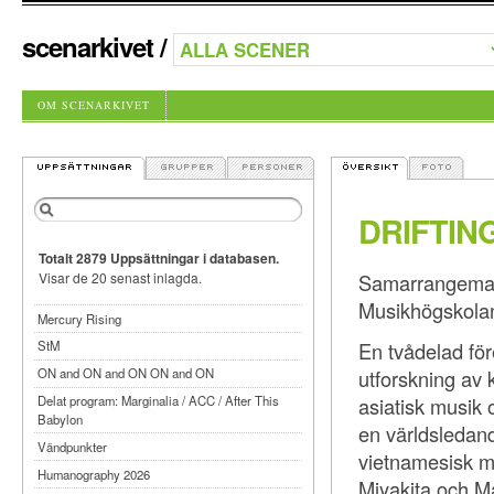
scenarkivet
/
OM SCENARKIVET
DRIFTIN
Totalt 2879 Uppsättningar i databasen.
Samarrangeman
Visar de 20 senast inlagda.
Musikhögskola
Mercury Rising
En tvådelad för
StM
utforskning av kv
ON and ON and ON ON and ON
asiatisk musik
Delat program: Marginalia / ACC / After This
Babylon
en världsledande
Vändpunkter
vietnamesisk m
Humanography 2026
Miyakita och Ma