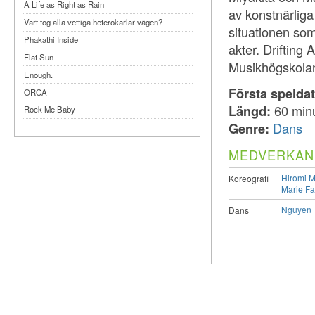
A Life as Right as Rain
av konstnärliga
Vart tog alla vettiga heterokarlar vägen?
situationen som
Phakathi Inside
akter. Drifting
Flat Sun
Musikhögskolan
Enough.
Första spelda
ORCA
Längd:
60 min
Rock Me Baby
Genre:
Dans
Reflecting Taiwan
Bennardo-Larson Duo: Feldman: For John
MEDVERKAN
Cage
Experimentations 2.0: Me When I Listen
Hiromi M
Koreografi
Marie Fa
Art of Spectra Evenings 2026
Seasons
Nguyen 
Dans
Sirénfestivalen 2026
parasight