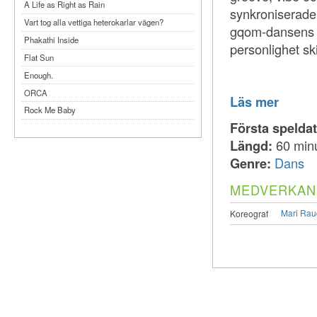
A Life as Right as Rain
synkroniserade 
Vart tog alla vettiga heterokarlar vägen?
gqom-dansens en
Phakathi Inside
personlighet sk
Flat Sun
Enough.
ORCA
Läs mer
Rock Me Baby
Första spelda
Reflecting Taiwan
Längd:
60 min
Bennardo-Larson Duo: Feldman: For John
Cage
Genre:
Dans
Experimentations 2.0: Me When I Listen
MEDVERKAN
Art of Spectra Evenings 2026
Seasons
Mari Ra
Koreograf
Sirénfestivalen 2026
parasight