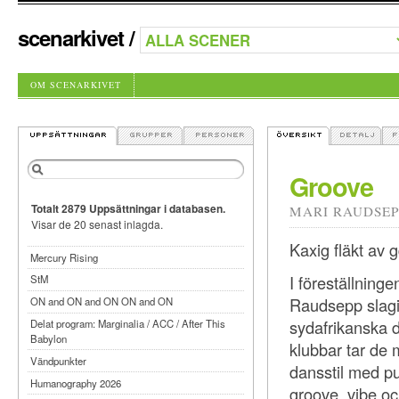
scenarkivet
/
OM SCENARKIVET
Groove
Totalt 2879 Uppsättningar i databasen.
MARI RAUDSEP
Visar de 20 senast inlagda.
Kaxig fläkt av 
Mercury Rising
I föreställning
StM
Raudsepp slagi
ON and ON and ON ON and ON
sydafrikanska 
Delat program: Marginalia / ACC / After This
Babylon
klubbar tar de
Vändpunkter
dansstil med pu
Humanography 2026
groove, vibe oc