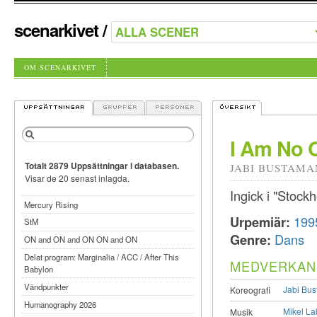
scenarkivet
/
OM SCENARKIVET
I Am No 
Totalt 2879 Uppsättningar i databasen.
JABI BUSTAMA
Visar de 20 senast inlagda.
Ingick i "Stock
Mercury Rising
Urpemiär:
199
StM
Genre:
Dans
ON and ON and ON ON and ON
Delat program: Marginalia / ACC / After This
MEDVERKAN
Babylon
Vändpunkter
Jabi Bu
Koreografi
Humanography 2026
Mikel L
Musik