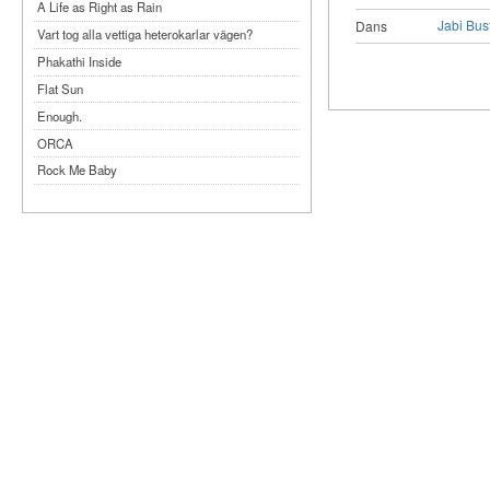
A Life as Right as Rain
Jabi Bu
Dans
Vart tog alla vettiga heterokarlar vägen?
Phakathi Inside
Flat Sun
Enough.
ORCA
Rock Me Baby
Reflecting Taiwan
Bennardo-Larson Duo: Feldman: For John
Cage
Experimentations 2.0: Me When I Listen
Art of Spectra Evenings 2026
Seasons
Sirénfestivalen 2026
parasight