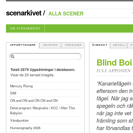
scenarkivet
/
OM SCENARKIVET
Blind Boi
Totalt 2879 Uppsättningar i databasen.
JULI APPONEN
Visar de 20 senast inlagda.
“Kanariefågeln 
Mercury Rising
eftersom den tr
StM
fågel. När jag 
ON and ON and ON ON and ON
spegeln och råk
Delat program: Marginalia / ACC / After This
när jag inte vet
Babylon
främling som st
Vändpunkter
har förvandlas t
Humanography 2026