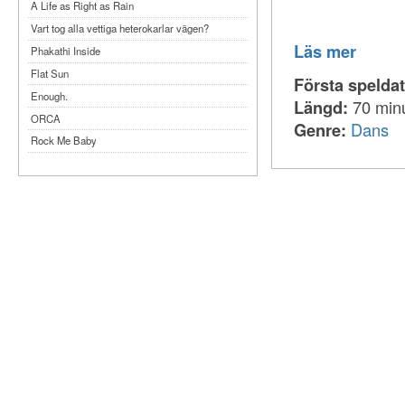
A Life as Right as Rain
Vart tog alla vettiga heterokarlar vägen?
Läs mer
Phakathi Inside
Flat Sun
Första spelda
Enough.
Längd:
70 min
ORCA
Genre:
Dans
Rock Me Baby
Reflecting Taiwan
Bennardo-Larson Duo: Feldman: For John
Cage
Experimentations 2.0: Me When I Listen
Art of Spectra Evenings 2026
Seasons
Sirénfestivalen 2026
parasight